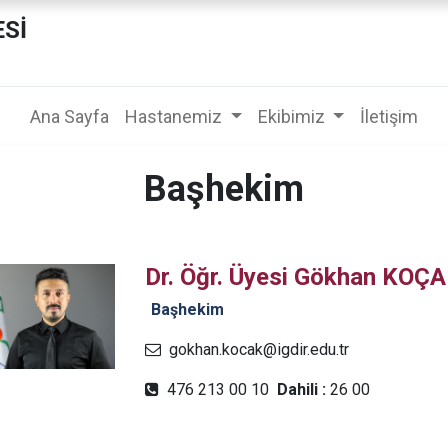
ESİ
Ana Sayfa
Hastanemiz
Ekibimiz
İletişim
Başhekim
Dr. Öğr. Üyesi Gökhan KOÇ
Başhekim
gokhan.kocak@igdir.edu.tr
476 213 00 10
Dahili :
26 00