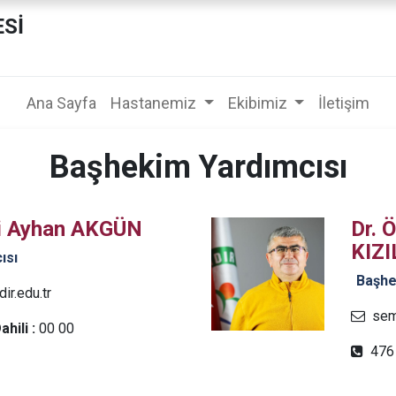
ESİ
Ana Sayfa
Hastanemiz
Ekibimiz
İletişim
Başhekim Yardımcısı
si Ayhan AKGÜN
Dr. 
KIZ
ısı
Başhe
r.edu.tr
semi
ahili :
00 00
476 