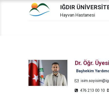
IĞDIR ÜNİVERSİT
Hayvan Hastanesi
Dr. Öğr. Üye
​Başhekim Yardımc
isim.soyisim@igdi
476 213 00 10
D