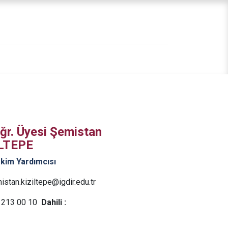
Öğr. Üyesi Şemistan
ILTEPE
kim Yardımcısı
stan.kiziltepe@igdir.edu.tr
213 00 10
Dahili :